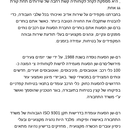
, היא מספקת לקהל לקוחותיה קשת רחבה של שירותים תחת קורת
גג אחת.
בחברתנו מקפידים על שירות אדיב ואיכותי בכל שלבי העבודה, כדי
להבטיח שתקבלו את החוויה הטובה ביותר. כאשר אתם בוחרים
ברם-שן הסעות אתם בוחרים החברת הסעות עם רכבים נוחים
מפנקים ונקיים, ונהגים מקצועיים בעלי תודעת שירות גבוהה
המקפידים על בטיחות, עמידה בזמנים.
רם-שן הסעות נוסדה בשנת 1988, על ידי שני יזמים צעירים
מירושליםרם-שן הסעות מעמידה לרשות לקוחותיה צי המונה כ-
100 כלי רכב: אוטובוסים, מיניבוסים, ואוטובוסים זעירים, חדשים
ונוחים המצוידים במכשירי קשר .באביזרי מיגון ואמצעי עזר
הדרושים להסעות כחוק. כלי הרכב עומדים בתנאי בטיחות קפדניים
בפיקוחו של קצין בטיחות בתעבורה, בוגר הטכניון שהוסמך ואושר
ע"י משרד התחבורה.
רם-שן הסעות עומדת בדרישות תקן ISO 9301 הגבוהות של משרד
התחבורה באישורו ופיקוחו. מלבד היות נהגיה מקצועיים ובעלי
ניסיון עוברים הכשרה מקצועית , מחזיקים ברישיון נהיגה מתאים